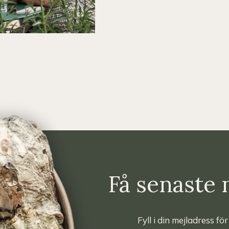
Få senaste 
Fyll i din mejladress fö